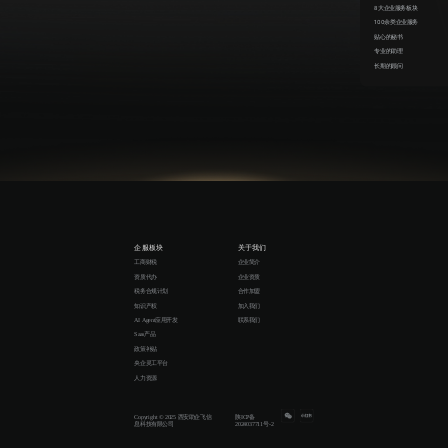
8大企业服务板块
100余类企业服务
贴心的秘书
专业的助理
长期的顾问
企服板块
关于我们
工商财税
企业简介
资质代办
企业资质
税务合规计划
合作加盟
知识产权
加入我们
AI Agent应用开发
联系我们
Saas产品
政策补贴
央企灵工平台
人力资源
Copyright © 2025 西安助企飞信
陕ICP备
息科技有限公司
2024037711号-2