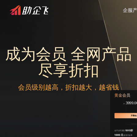
企服
成为会员 全网产品
尽享折扣
会员级别越高，折扣越大，越省钱
黄金会员
3999.
￥
开通会
------ 会员权益
9.80折
全平台可享受
1000 元
返现代金券