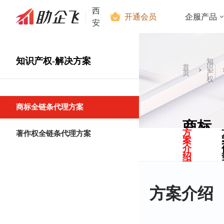
西
开通会员
企服产品
安
知识产权-解决方案
知
首
识
页
产
权
商标全链条代理方案
商标
方
著作权全链条代理方案
案
全链
介
绍
条代
理方
方案介绍
案