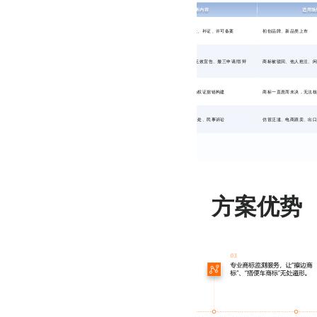
企业商标全
业务板块
核心服务内容
适用场
生命周期托
商标基础业务
注册申请、续展、变更、转让、补证、许可备案
初创品牌、新品类上市
管——从申
请到维权，
商标非诉业务
驳回复审、异议申请/答辩、无效宣告、撤三申请/答辩
商标被驳回、他人抢注、
一站式闭环
服务
商标确权业务
商标争议复审、行政诉讼、确权证据链构建
商标一直悬而未决，无法
商标维权业务
侵权监测、平台投诉、行政查处、民事诉讼
仿冒泛滥、电商跟卖、出
方案优势