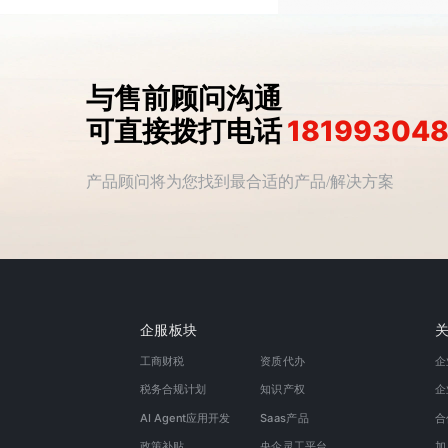
与售前顾问沟通
18199304
可直接拨打电话
产品顾问将为您找到最合适的产品/解决方案
企服板块
工商财税
资质代办
企
税务合规计划
知识产权
企
AI Agent应用开发
Saas产品
合
政策补贴
央企灵工平台
加