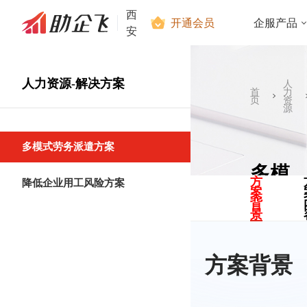
西
开通会员
企服产品
安
人力资源-解决方案
人
首
力
页
资
源
多模式劳务派遣方案
多模
方
降低企业用工风险方案
案
式劳
背
景
务派
遣方
方案背景
案