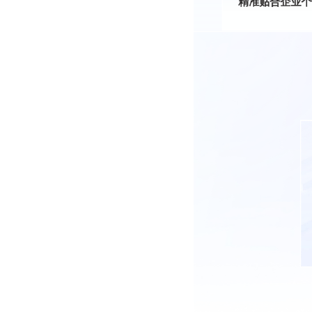
精准贴合企业个
App/
抢占移动互联入口！
的操作、丰富的功
性，拓展业务边界
连。