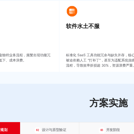
软件水土不服
业独特业务流程，频繁出现功能冗
标准化 SaaS 工具功能冗余与缺失并存，核
低下、成本浪费。
被迫依赖人工 “打补丁”，甚至为适配系统扭
流程，导致效率折损超 30%，资源浪费严重
方案实施
与规划
设计与原型验证
开发阶段
02
03