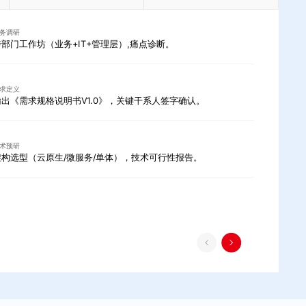
务调研
跨部门工作坊（业务+IT+管理层）,痛点诊断。
求定义
输出《需求规格说明书V1.0》，关键干系人签字确认。
术预研
架构选型（云原生/微服务/单体），技术可行性报告。