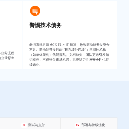
警惕技术债务
老旧系统吞噬 60% 以上 IT 预算，导致新功能开发资金
不足。新功能开发只能 “拆东墙补西墙”；早期技术栈
心业务流程
（如单体架构）代码混乱、文档缺失，团队更迭引发知
曲企业原生
识断档，不仅错失市场机遇，系统稳定性与安全性也持
。
续恶化。
测试与交付
部署与持续优化
04
05