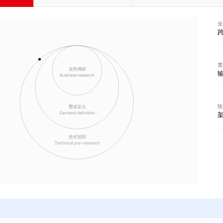
业
需
技