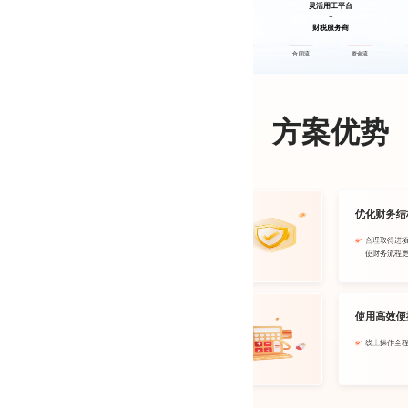
灵活用工平台
B端
+
用工企业
财税服务商
业务流
合同流
资金流
方案优势
规避用工风险
优化财务结
将传统用工转换为灵活用工
合理取得进
可规避较多用工风险
使财务流程
减轻企业负担
使用高效便
用工成本大幅降低
线上操作全
税负综合成本合理降低