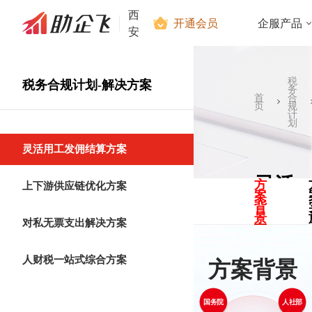
西
开通会员
企服产品
安
税
税务合规计划-解决方案
务
首
合
页
规
计
划
灵活用工发佣结算方案
灵活
方
上下游供应链优化方案
案
背
用工
景
对私无票支出解决方案
发佣
人财税一站式综合方案
方案背景
结算
要取消对灵活就业的不合理限制，引导劳
方案
动者合理有序经营
国务院
人社部