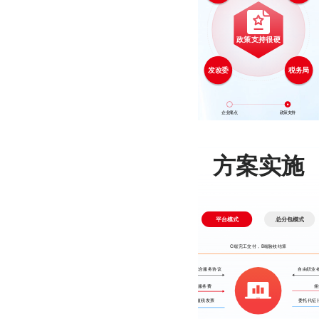
一次性解决
《国务院办公厅关于支持多渠道灵活就业的意见》
人力、财
政策支持很硬
税、资金结
强化灵活就业劳动权益保障，探索多点执
算等多重问
业。探索适应跨平台，多雇主间灵活就业
发改委
税务局
的权益保障，社会保障等政策。
题
《关于支持新业态新模式健康发展 激活消费市场带动扩大就业的意见》
企业痛点
政策支持
方案实施
平台模式
总分包模式
C端完工交付，B端验收结算
共享经济综合服务协议
自由职业
佣金+服务费
佣
开具增值税发票
委托代征(