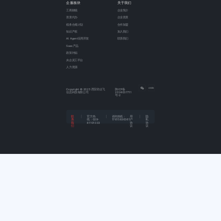
企服板块
关于我们
工商财税
企业简介
资质代办
企业资质
税务合规计划
合作加盟
知识产权
加入我们
AI Agent应用开发
联系我们
Saas产品
政策补贴
央企灵工平台
人力资源
Copyright © 2025 西安助企飞
陕ICP备
信息科技有限公司
2024037711
号-2
联
官方热
咨询热线：
用
隐
系
线：
029-
17615836361
户
私
我
81101333
协
协
们
议
议