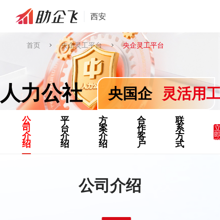
西安
首页
央企灵工平台
央企灵工平台
人力公社
灵活用
央国企
公
平
方
合
联
司
台
案
作
系
介
介
介
客
方
绍
绍
绍
户
式
公司介绍