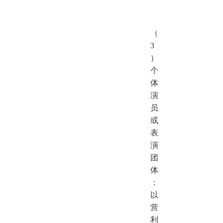
（
3
）
个
体
演
员
或
表
演
团
体
：
以
营
利