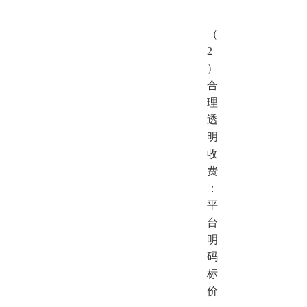
（
2
）
合
理
透
明
收
费
：
平
台
明
码
标
价