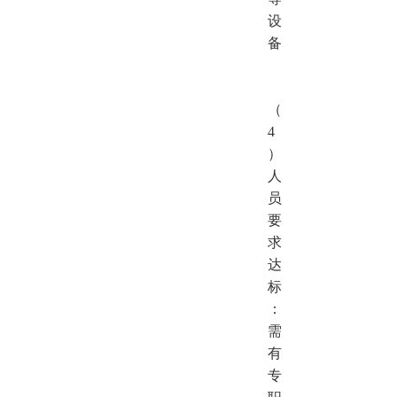
设
备
（
4
）
人
员
要
求
达
标
：
需
有
专