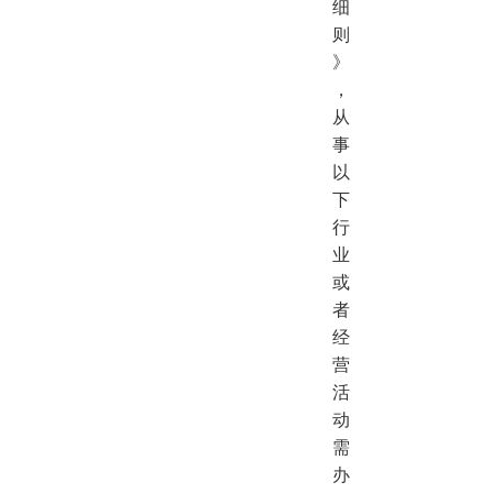
细
则
》
，
从
事
以
下
行
业
或
者
经
营
活
动
需
办