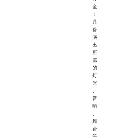
全
：
具
备
演
出
所
需
的
灯
光
、
音
响
、
舞
台
等