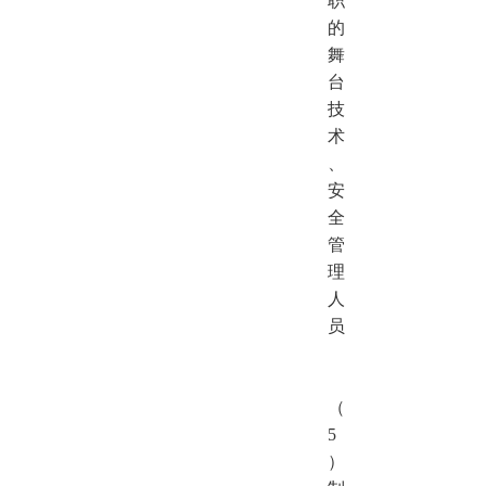
职
的
舞
台
技
术
、
安
全
管
理
人
员
（
5
）