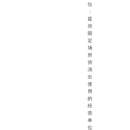
位
：
提
供
固
定
场
所
供
演
出
使
用
的
经
营
单
位