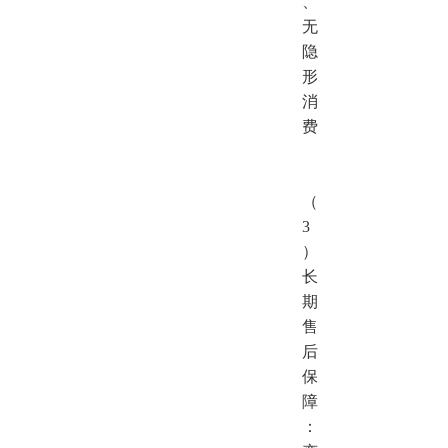
、
无
隐
形
消
费
（
3
）
长
期
售
后
保
障
：