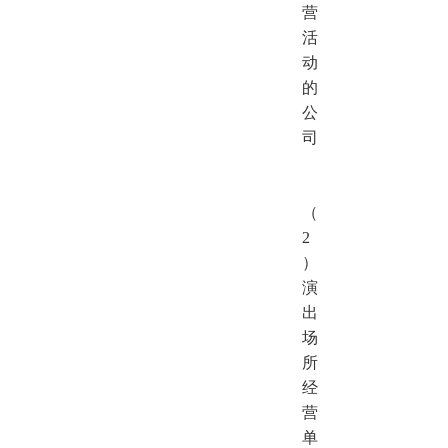
营
活
动
的
公
司
（
2
）
演
出
场
所
经
营
单