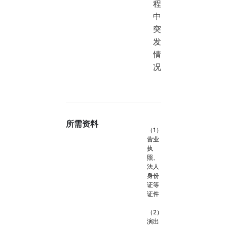
程
中
突
发
情
况
所需资料
（1）
营业
执
照、
法人
身份
证等
证件
（2）
演出