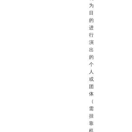
为
目
的
进
行
演
出
的
个
人
或
团
体
（
需
挂
靠
机