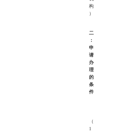
构
）
二
：
申
请
办
理
的
条
件
（
1