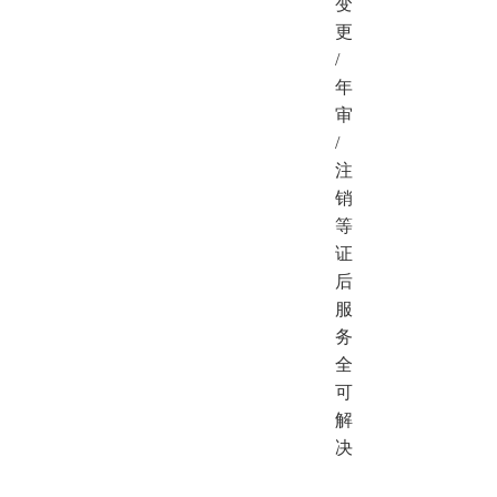
变
更
/
年
审
/
注
销
等
证
后
服
务
全
可
解
决