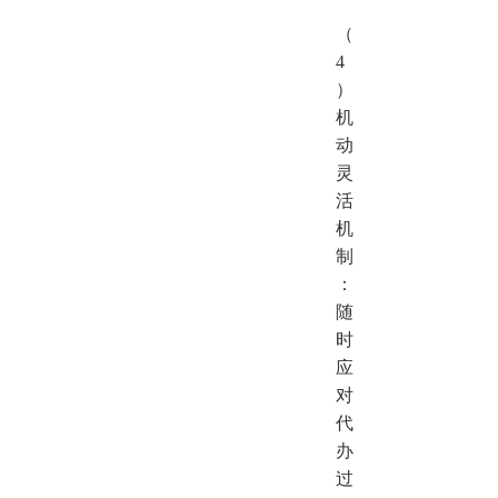
（
4
）
机
动
灵
活
机
制
：
随
时
应
对
代
办
过