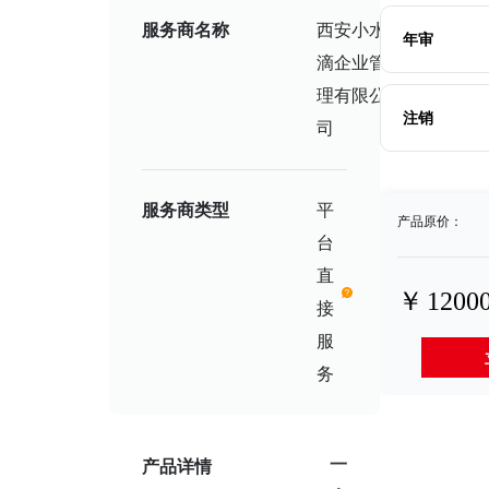
服务商名称
西安小水
年审
营
滴企业管
业
执
理有限公
照
注销
司
服务商类型
平
产品原价：
台
直
￥
1200
接
服
务
一
产品详情