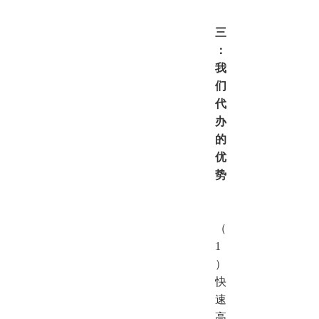
三
：
我
们
代
办
的
优
势
（
1
）
快
速
高