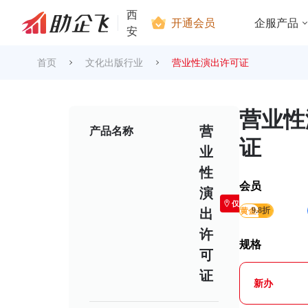
西
开通会员
企服产品
安
首页
文化出版行业
营业性演出许可证
营业性
营
产品名称
证
业
性
会员
演
仅限西安
黄金会员
9.8折
出
许
规格
可
证
新办