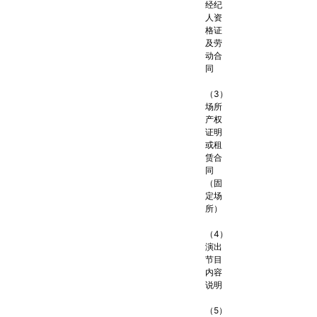
经纪
人资
格证
及劳
动合
同
（3）
场所
产权
证明
或租
赁合
同
（固
定场
所）
（4）
演出
节目
内容
说明
（5）