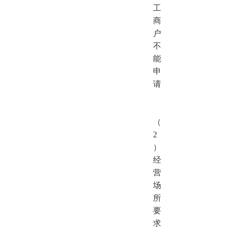
工
商
户
不
能
申
请
（
2
）
经
营
场
所
要
求