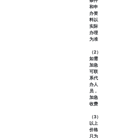
条件
和申
办资
料以
实际
办理
为准
（2）
如需
加急
可联
系代
办人
员，
加急
收费
（3）
以上
价格
只为