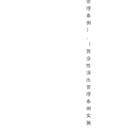
管
理
条
例
》
、
《
营
业
性
演
出
管
理
条
例
实
施