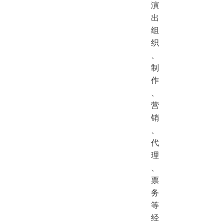
演
出
组
织
、
制
作
、
营
销
、
代
理
、
票
务
等
经