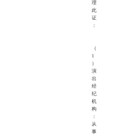
理
此
证
：
（
1
）
演
出
经
纪
机
构
：
从
事