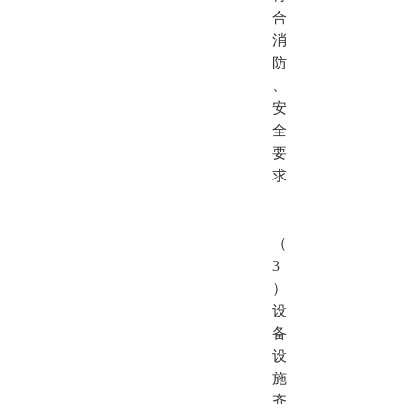
合
消
防
、
安
全
要
求
（
3
）
设
备
设
施
齐