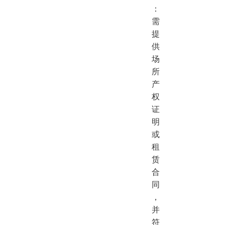
：
需
提
供
场
所
产
权
证
明
或
租
赁
合
同
，
并
符