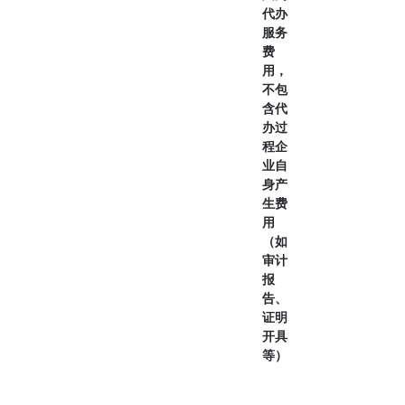
代办
服务
费
用，
不包
含代
办过
程企
业自
身产
生费
用
（如
审计
报
告、
证明
开具
等）