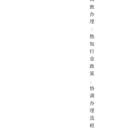
效
办
理
：
熟
知
行
业
政
策
、
协
调
办
理
流
程