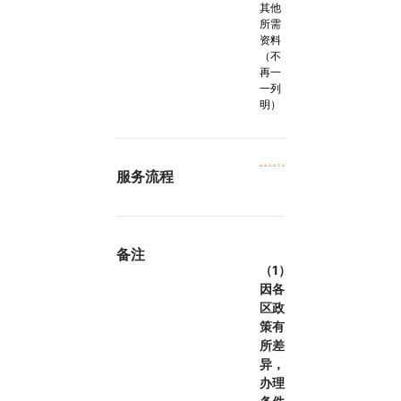
其他
所需
资料
（不
再一
一列
明）
服务流程
备注
（1）
因各
区政
策有
所差
异，
办理