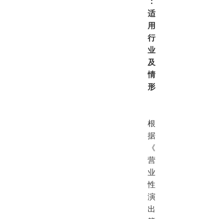
：
适
用
行
业
及
情
形
根
据
《
营
业
性
演
出