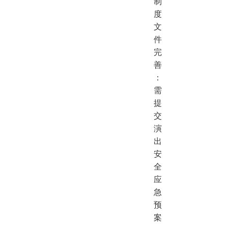
制
度
文
件
完
善
：
需
提
交
演
出
安
全
应
急
预
案