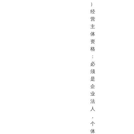
）
经
营
主
体
资
格
：
必
须
是
企
业
法
人
，
个
体