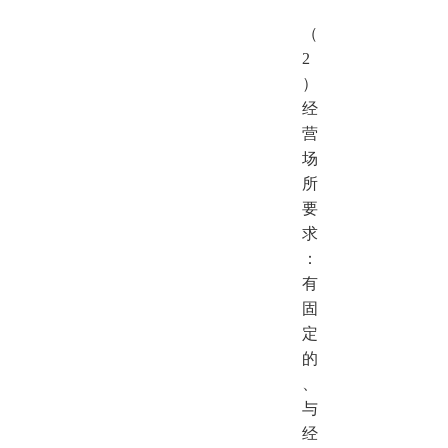
（
2
）
经
营
场
所
要
求
：
有
固
定
的
、
与
经