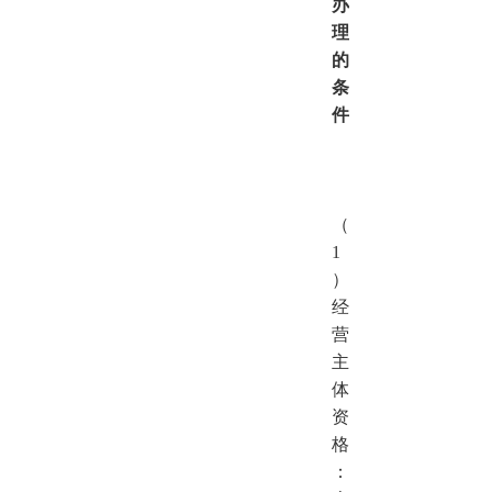
办
理
的
条
件
（
1
）
经
营
主
体
资
格
：