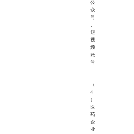
公
众
号
、
短
视
频
账
号
（
4
）
医
药
企
业