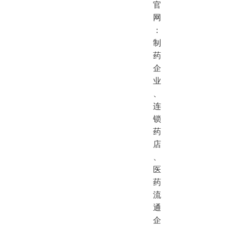
官
网
：
制
药
企
业
、
连
锁
药
店
、
医
药
流
通
企