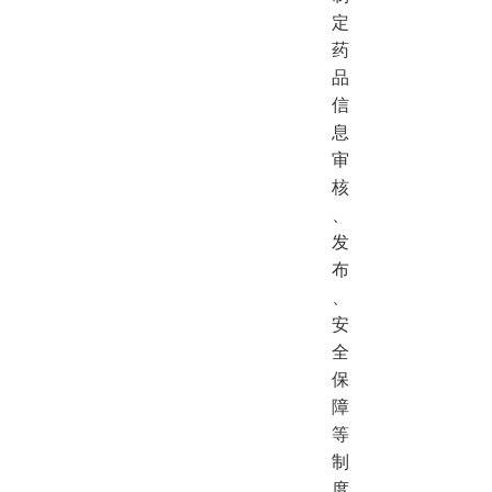
定
药
品
信
息
审
核
、
发
布
、
安
全
保
障
等
制
度