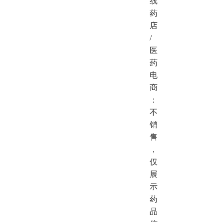
线
药
店
/
医
药
电
商
：
不
销
售
，
仅
展
示
药
品