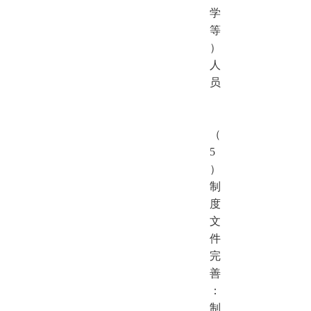
学
等
）
人
员
（
5
）
制
度
文
件
完
善
：
制