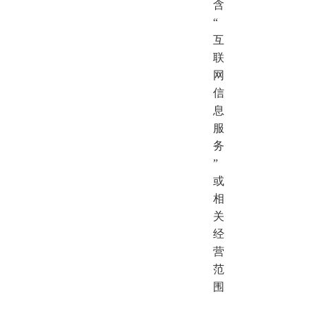
含
“
互
联
网
信
息
服
务
”
或
相
关
经
营
范
围