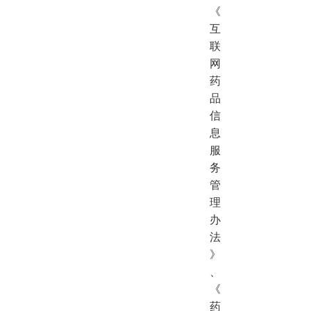
《
互
联
网
药
品
信
息
服
务
管
理
办
法
》
、
《
药