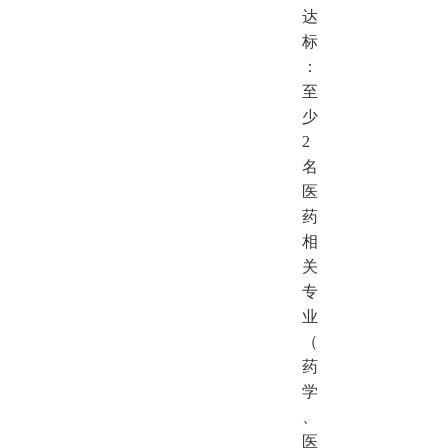
达
标
：
至
少
2
名
医
药
相
关
专
业
（
药
学
、
医