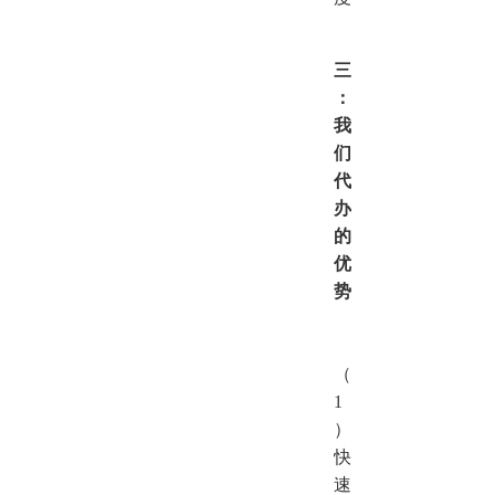
三
：
我
们
代
办
的
优
势
（
1
）
快
速