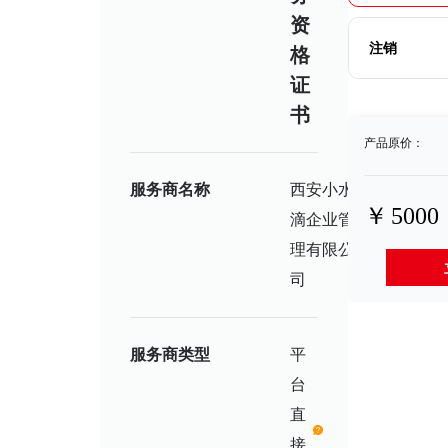
资
注销
格
证
书
产品原价：
服务商名称
西安小水
￥
5000
营
滴企业管
业
执
理有限公
照
司
服务商类型
平
台
直
接