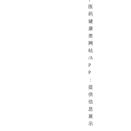
医
药
健
康
类
网
站
/A
P
P
：
提
供
信
息
展
示
、