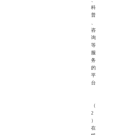
科
普
、
咨
询
等
服
务
的
平
台
（
2
）
在