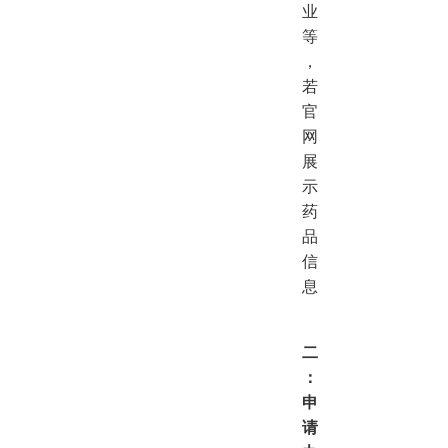
业
等
，
若
官
网
展
示
药
品
信
息
二
：
申
请