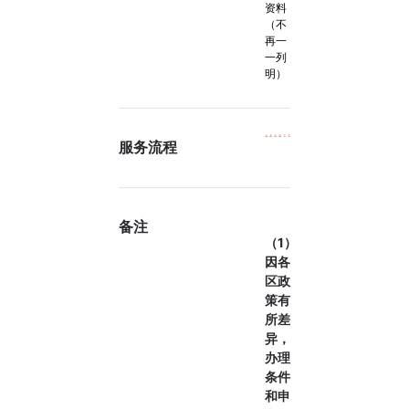
资料
（不
再一
一列
明）
服务流程
备注
（1）
因各
区政
策有
所差
异，
办理
条件
和申