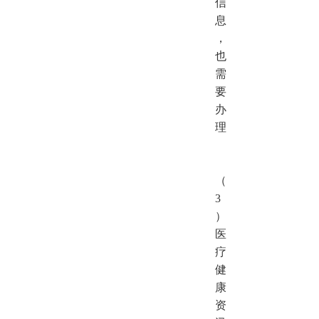
信
息
，
也
需
要
办
理
（
3
）
医
疗
健
康
资