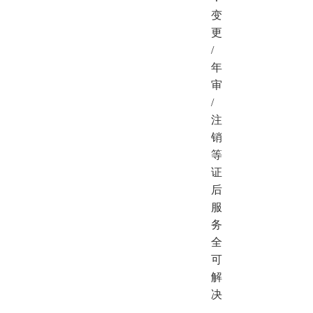
变
更
/
年
审
/
注
销
等
证
后
服
务
全
可
解
决