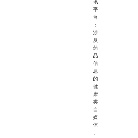
讯
平
台
：
涉
及
药
品
信
息
的
健
康
类
自
媒
体
、