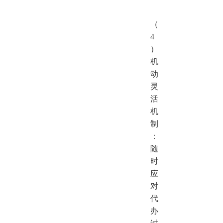
（
4
）
机
动
灵
活
机
制
：
随
时
应
对
代
办