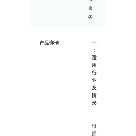
服
务
一
产品详情
：
适
用
行
业
及
情
形
根
据