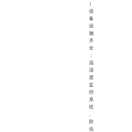
）
设
备
设
施
齐
全
：
温
湿
度
监
控
系
统
、
防
虫