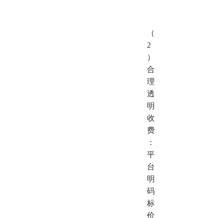
（
2
）
合
理
透
明
收
费
：
平
台
明
码
标
价