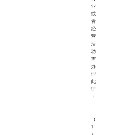
业
或
者
经
营
活
动
需
办
理
此
证
：
（
1
）