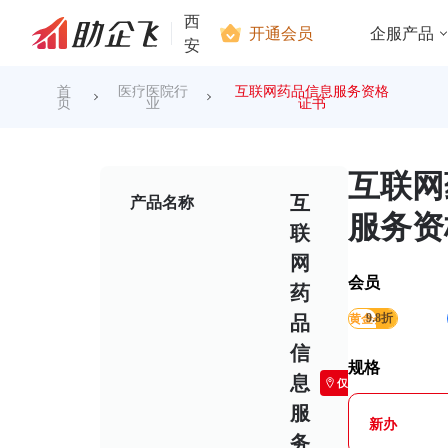
西
开通会员
企服产品
安
首
医疗医院行
互联网药品信息服务资格
页
业
证书
互联网
互
产品名称
服务资
联
网
会员
药
黄金会员
9.8折
品
信
规格
息
仅限西安
服
新办
务