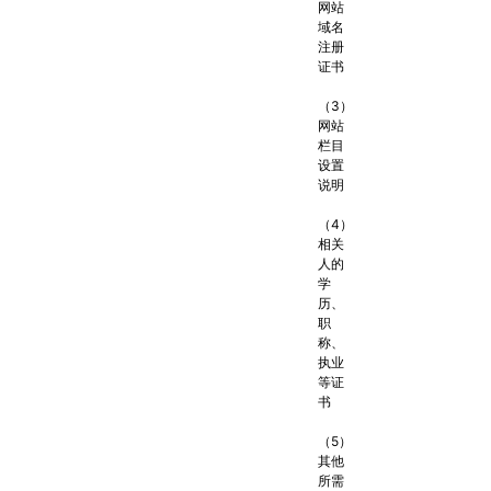
网站
域名
注册
证书
（3）
网站
栏目
设置
说明
（4）
相关
人的
学
历、
职
称、
执业
等证
书
（5）
其他
所需