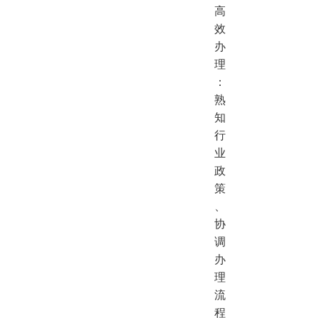
高
效
办
理
：
熟
知
行
业
政
策
、
协
调
办
理
流
程