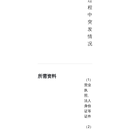
过
程
中
突
发
情
况
所需资料
（1）
营业
执
照、
法人
身份
证等
证件
（2）