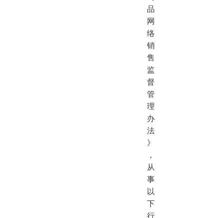
品
网
络
销
售
监
督
管
理
办
法
》
，
从
事
以
下
行