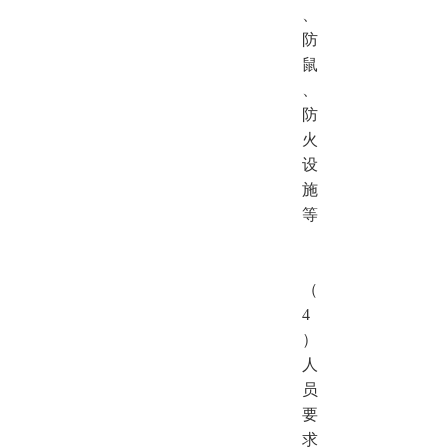
、
防
鼠
、
防
火
设
施
等
（
4
）
人
员
要
求