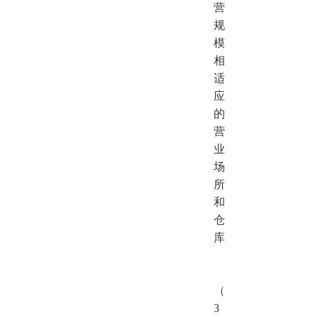
营
规
模
相
适
应
的
营
业
场
所
和
仓
库
（
3