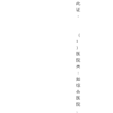
此
证
：
（
1
）
医
院
类
：
如
综
合
医
院
、