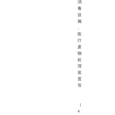
消
毒
设
施
、
医
疗
废
物
处
理
装
置
等
（
4