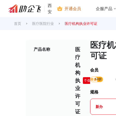
西
开通会员
企服产品
安
首页
医疗医院行业
医疗机构执业许可证
医疗机
医
产品名称
可证
疗
机
会员
构
黄金会员
9.8折
执
仅限西安
业
规格
许
可
新办
证