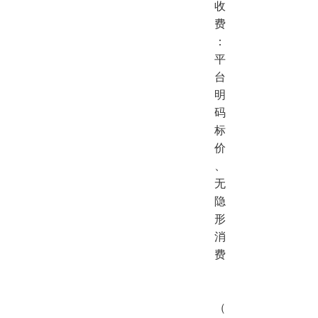
收
费
：
平
台
明
码
标
价
、
无
隐
形
消
费
（