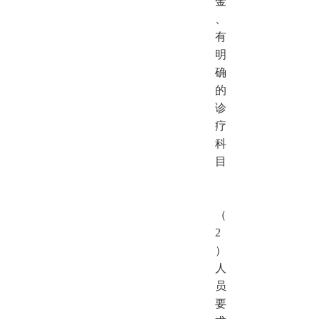
金
、
有
明
确
的
诊
疗
科
目
（
2
）
人
员
要