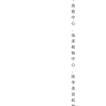
急
救
中
心
、
临
床
检
验
中
心
、
医
学
美
容
机