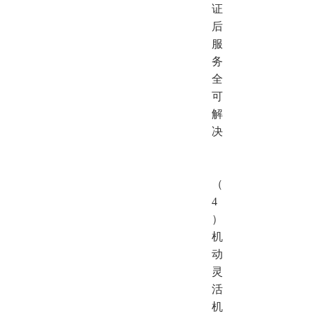
证
后
服
务
全
可
解
决
（
4
）
机
动
灵
活
机