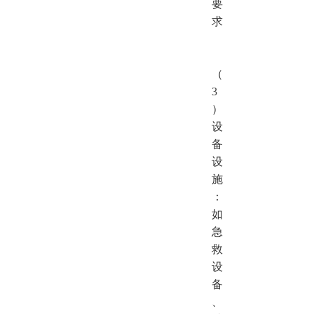
要
求
（
3
）
设
备
设
施
：
如
急
救
设
备
、