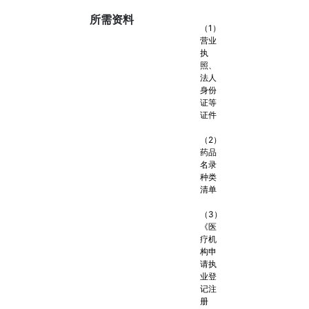
所需资料
（1）
营业
执
照、
法人
身份
证等
证件
（2）
药品
名录
种类
清单
（3）
《医
疗机
构申
请执
业登
记注
册