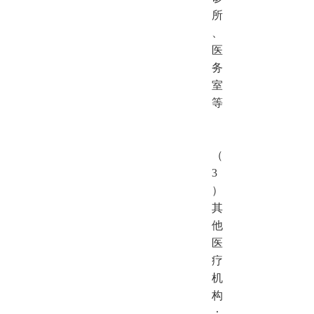
所
、
医
务
室
等
（
3
）
其
他
医
疗
机
构
：