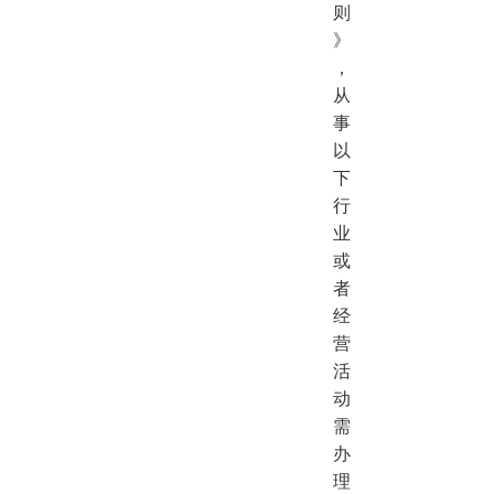
则
》
，
从
事
以
下
行
业
或
者
经
营
活
动
需
办
理