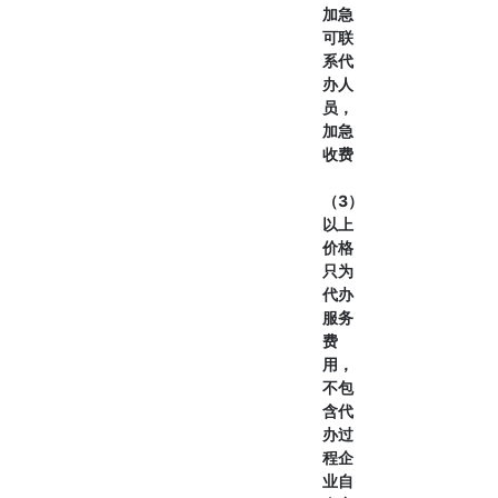
加急
可联
系代
办人
员，
加急
收费
（3）
以上
价格
只为
代办
服务
费
用，
不包
含代
办过
程企
业自