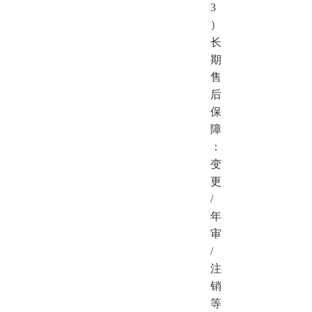
3
）
长
期
售
后
保
障
：
变
更
/
年
审
/
注
销
等