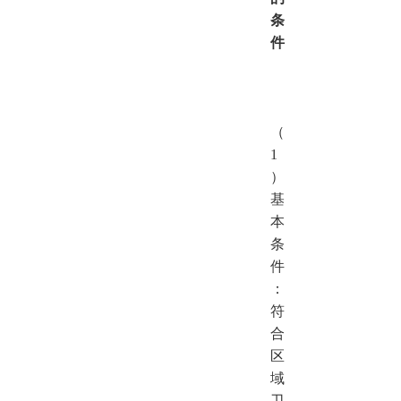
条
件
（
1
）
基
本
条
件
：
符
合
区
域
卫