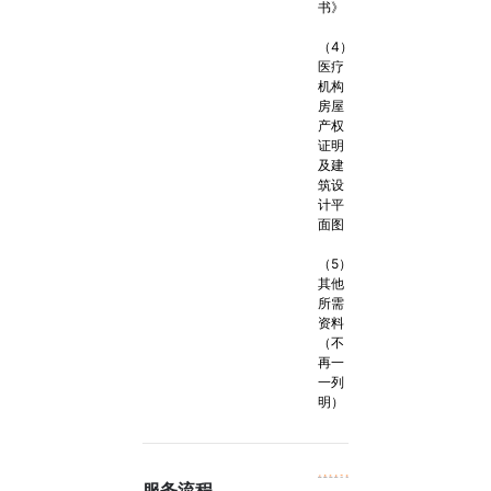
书》
（4）
医疗
机构
房屋
产权
证明
及建
筑设
计平
面图
（5）
其他
所需
资料
（不
再一
一列
明）
服务流程