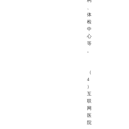
构
、
体
检
中
心
等
。
（
4
）
互
联
网
医
院