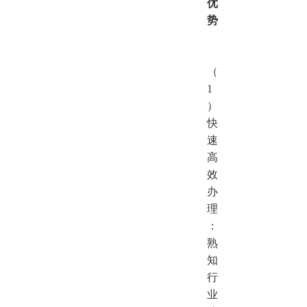
优
势
（
1
）
快
速
高
效
办
理
：
熟
知
行
业