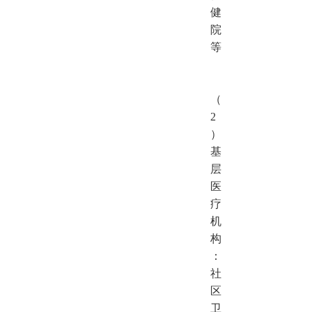
健
院
等
（
2
）
基
层
医
疗
机
构
：
社
区
卫