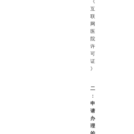
《
互
联
网
医
院
许
可
证
》
二
：
申
请
办
理
的