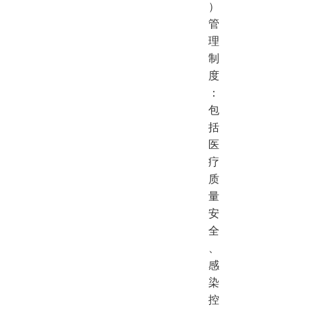
）
管
理
制
度
：
包
括
医
疗
质
量
安
全
、
感
染
控