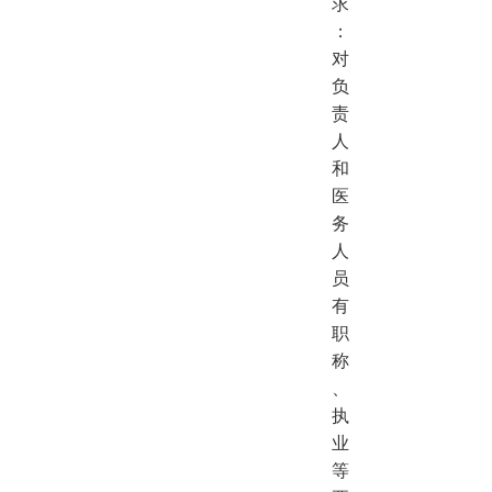
求
：
对
负
责
人
和
医
务
人
员
有
职
称
、
执
业
等