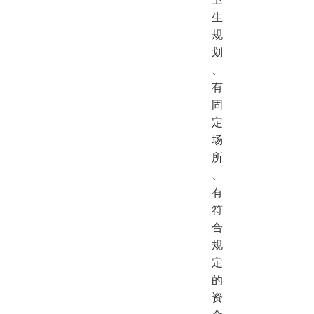
生
规
划
、
有
固
定
场
所
、
有
符
合
规
定
的
资