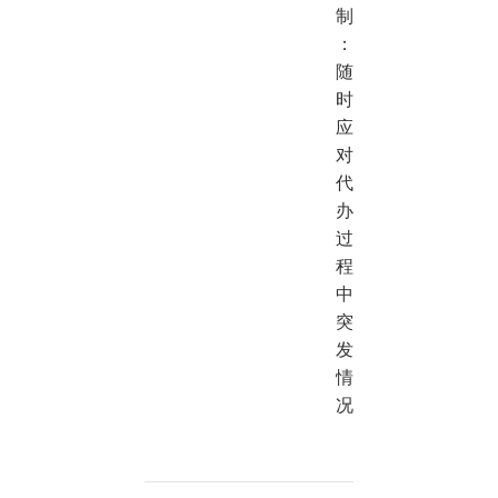
制
：
随
时
应
对
代
办
过
程
中
突
发
情
况