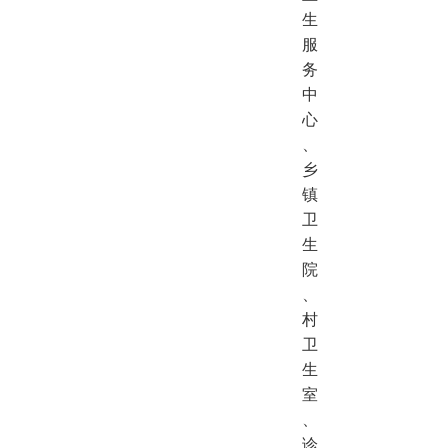
生
服
务
中
心
、
乡
镇
卫
生
院
、
村
卫
生
室
、
诊