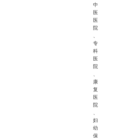
中
医
医
院
、
专
科
医
院
、
康
复
医
院
、
妇
幼
保