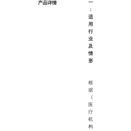
一
产品详情
：
适
用
行
业
及
情
形
根
据
《
医
疗
机
构