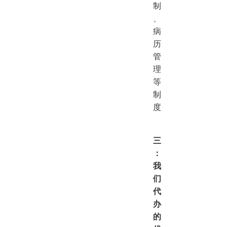
制
、
病
历
管
理
等
制
度
三
：
我
们
代
办
的