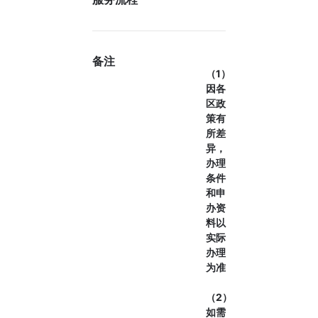
备注
（1）
因各
区政
策有
所差
异，
办理
条件
和申
办资
料以
实际
办理
为准
（2）
如需