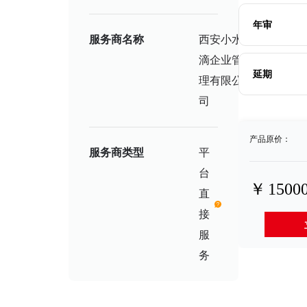
年审
服务商名称
西安小水
营
滴企业管
业
延期
执
理有限公
照
司
产品原价：
服务商类型
平
台
￥
1500
直
接
服
务