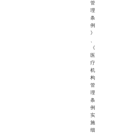
管
理
条
例
》
、
《
医
疗
机
构
管
理
条
例
实
施
细