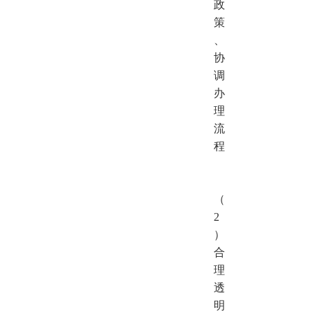
政
策
、
协
调
办
理
流
程
（
2
）
合
理
透
明