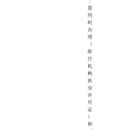
：
需
同
时
办
理
《
医
疗
机
构
执
业
许
可
证
》
和