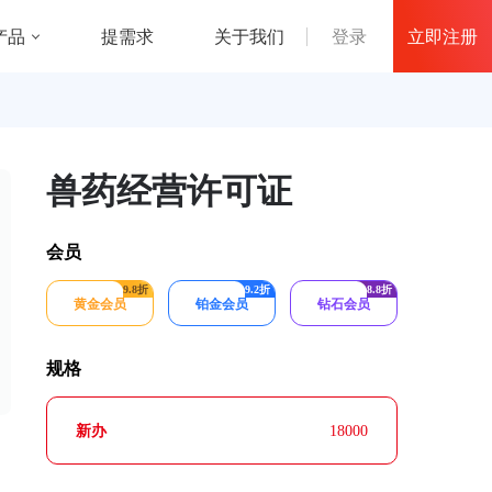
立即注册
产品
登录
提需求
关于我们
兽药经营许可证
会员
9.8折
9.2折
8.8折
黄金会员
铂金会员
钻石会员
规格
新办
18000