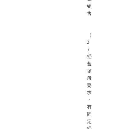
销
售
（
2
）
经
营
场
所
要
求
：
有
固
定
经