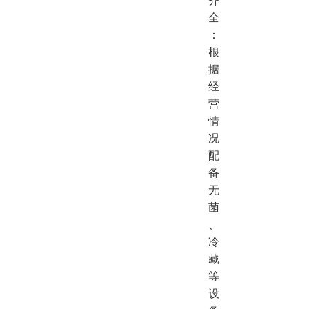
齐
全
：
根
据
经
营
情
况
配
备
无
菌
、
冷
藏
等
设