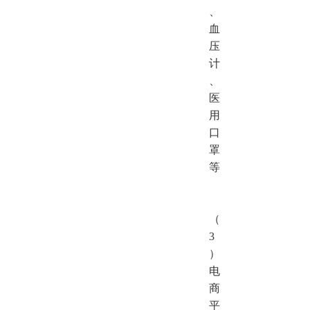
、
血
压
计
、
医
用
口
罩
等
（
3
）
电
商
平