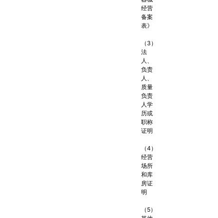
经营
备案
表》
（3）
法
人、
负责
人、
质量
负责
人学
历或
职称
证明
（4）
经营
场所
和库
房证
明
（5）