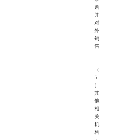
购
并
对
外
销
售
（
5
）
其
他
相
关
机
构
：