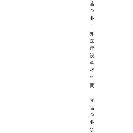
营
企
业
：
如
医
疗
设
备
经
销
商
、
零
售
企
业
等