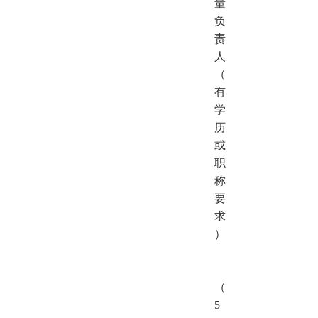
量
负
责
人
（
有
学
历
或
职
称
要
求
）
（
5