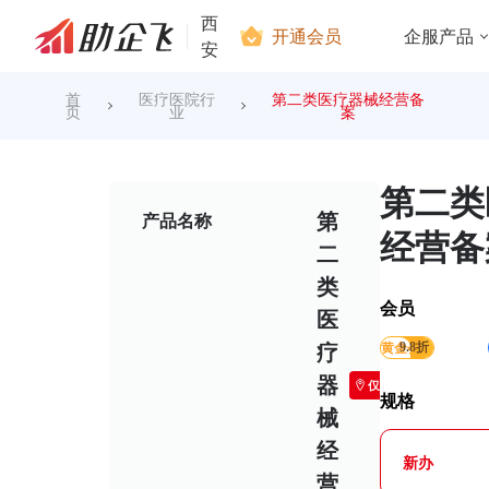
西
开通会员
企服产品
安
首
医疗医院行
第二类医疗器械经营备
页
业
案
第二类
第
产品名称
经营备
二
类
会员
医
黄金会员
9.8折
疗
器
仅限西安
规格
械
经
新办
营