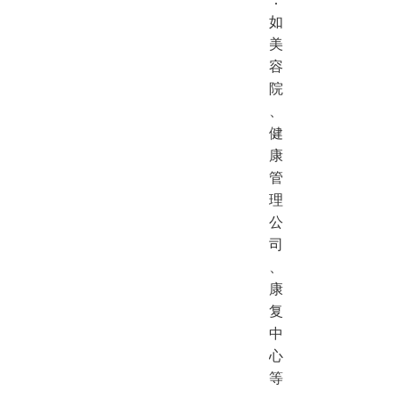
如
美
容
院
、
健
康
管
理
公
司
、
康
复
中
心
等