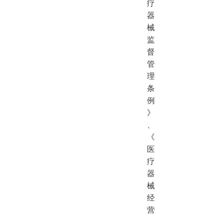
疗
器
械
监
督
管
理
条
例
》
、
《
医
疗
器
械
经
营