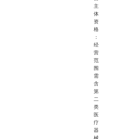
主
体
资
格
：
经
营
范
围
需
含
第
二
类
医
疗
器
械