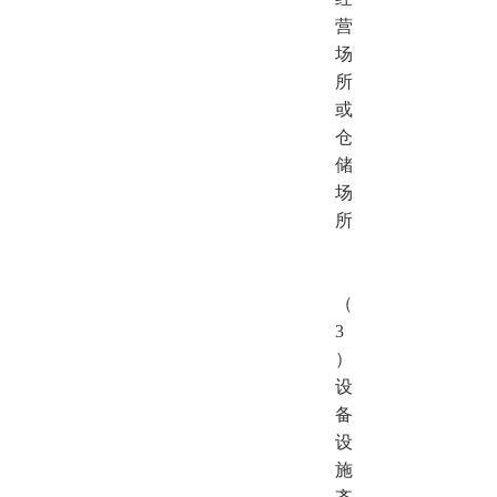
营
场
所
或
仓
储
场
所
（
3
）
设
备
设
施