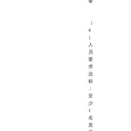
备
（
4
）
人
员
要
求
达
标
：
至
少
1
名
质