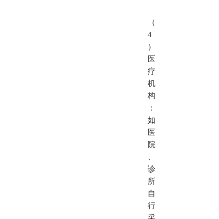
（
4
）
医
疗
机
构
：
如
医
院
、
诊
所
自
行
采