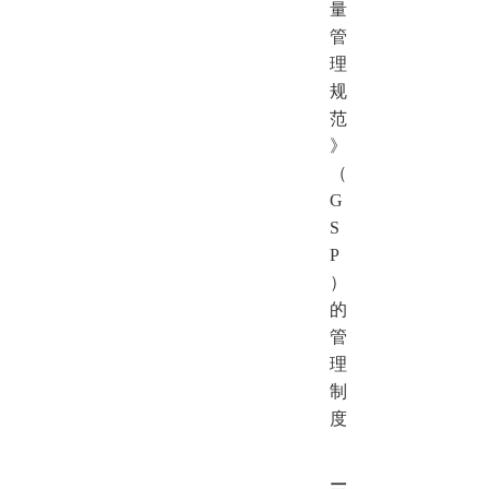
量
管
理
规
范
》
（
G
S
P
）
的
管
理
制
度