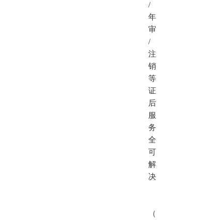
/
年
审
/
注
销
等
证
后
服
务
全
可
解
决
（