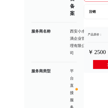
备
注销
案
服务商名称
西安小水
产品原价：
营
滴企业管
业
执
理有限公
照
￥
2500
司
服务商类型
平
台
直
接
服
务