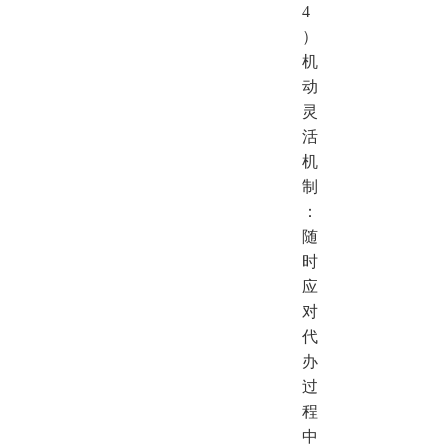
4
）
机
动
灵
活
机
制
：
随
时
应
对
代
办
过
程
中