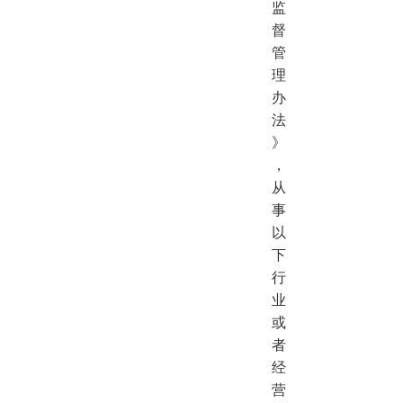
监
督
管
理
办
法
》
，
从
事
以
下
行
业
或
者
经
营