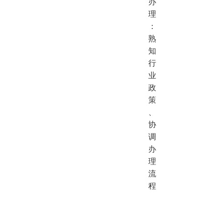
办
理
：
熟
知
行
业
政
策
、
协
调
办
理
流
程