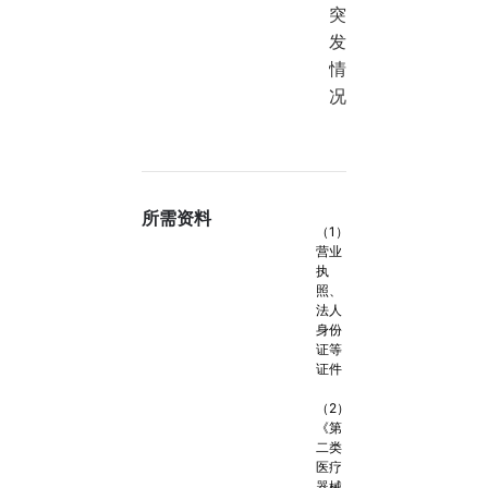
突
发
情
况
所需资料
（1）
营业
执
照、
法人
身份
证等
证件
（2）
《第
二类
医疗
器械