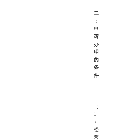
二
：
申
请
办
理
的
条
件
（
1
）
经
营