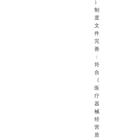
）
制
度
文
件
完
善
：
符
合
《
医
疗
器
械
经
营
质