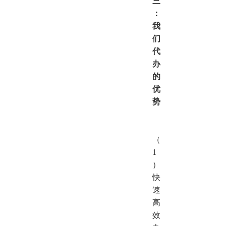
三
：
我
们
代
办
的
优
势
（
1
）
快
速
高
效