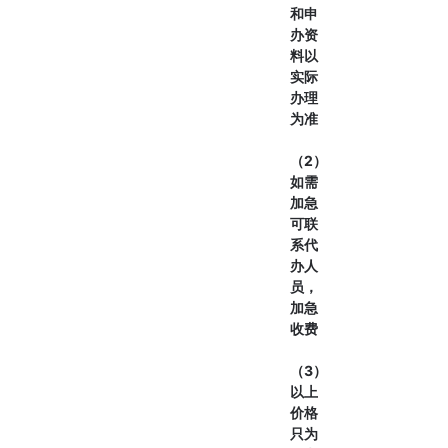
和申
办资
料以
实际
办理
为准
（2）
如需
加急
可联
系代
办人
员，
加急
收费
（3）
以上
价格
只为