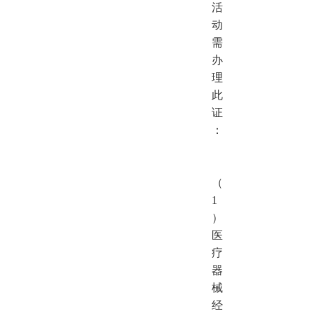
活
动
需
办
理
此
证
：
（
1
）
医
疗
器
械
经