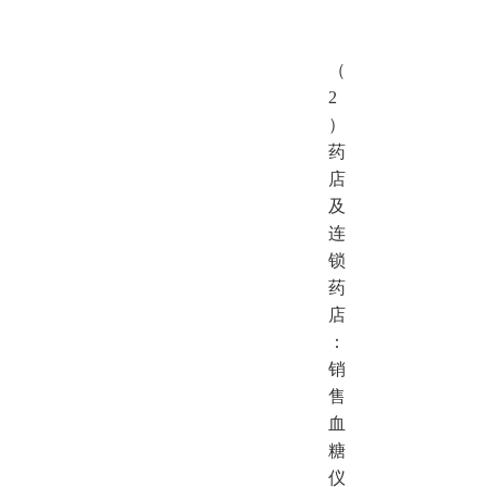
（
2
）
药
店
及
连
锁
药
店
：
销
售
血
糖
仪