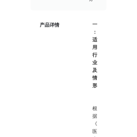
一
产品详情
：
适
用
行
业
及
情
形
根
据
《
医