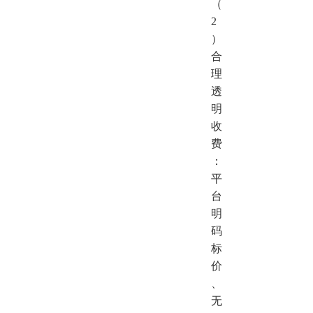
（
2
）
合
理
透
明
收
费
：
平
台
明
码
标
价
、
无