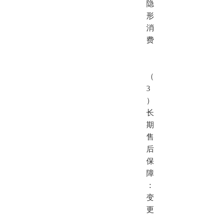
隐
形
消
费
（
3
）
长
期
售
后
保
障
：
变
更