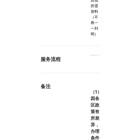
其他
所需
资料
（不
再一
一列
明）
服务流程
备注
（1）
因各
区政
策有
所差
异，
办理
条件