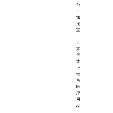
台
：
如
淘
宝
、
京
东
等
线
上
销
售
医
疗
用
品