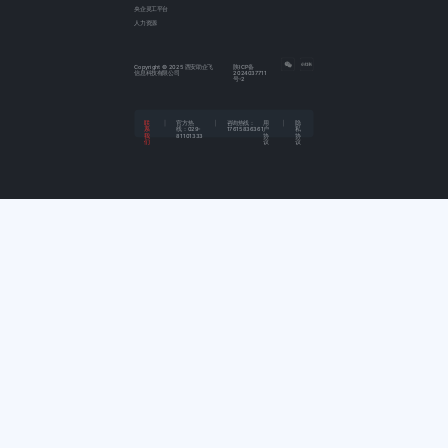
央企灵工平台
人力资源
Copyright © 2025 西安助企飞
陕ICP备
信息科技有限公司
2024037711
号-2
联
官方热
咨询热线：
用
隐
系
线：
029-
17615836361
户
私
我
81101333
协
协
们
议
议