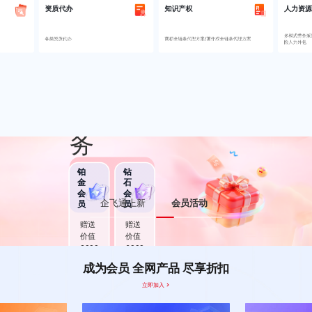
资质代办
知识产权
人力资源
多模式劳务派
各类资质代办
商标全链条代理方案/著作权全链条代理方案
险人力外包
开通助企飞
会员
全面风险检测服
务
铂
钻
金
石
会
会
企飞通上新
会员活动
员
员
赠送
赠送
价值
价值
3999
6999
元企
元企
成为会员 全网产品 尽享折扣
飞通
飞通
自检
自检
立即加入
版--
版--
单企
多企