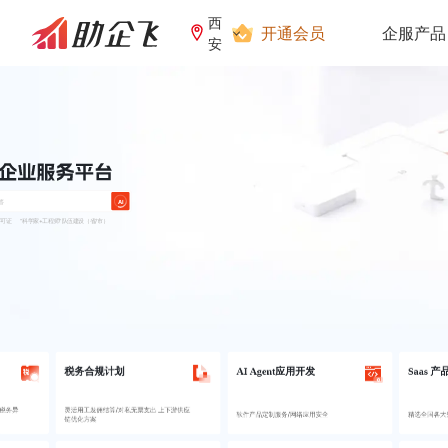
西
开通会员
企服产品
安
AI
许可证
“科学家+工程师”队伍建设（省/市）
税务合规计划
AI Agent应用开发
Saas 产
商税务异
灵活用工发佣结算/对私无票支出 上下游供应
软件产品定制服务/网络应用安全
精选全国各大
链优化方案