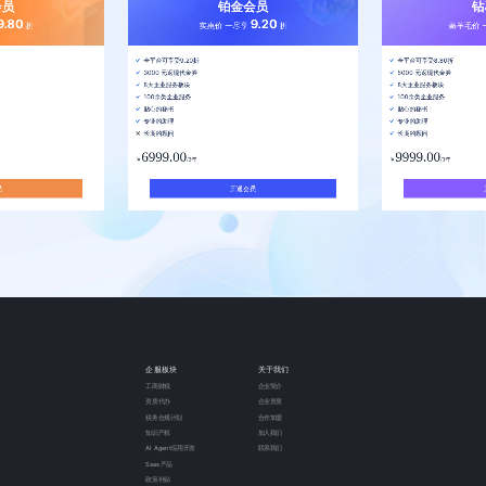
会员
铂金会员
钻
套餐
套餐
9.80
9.20
折
实惠价 一尽享
折
薅羊毛价 
全平台可享受9.20折
全平台可享受8.80折
3000 元返现代金券
5000 元返现代金券
8大企业服务板块
8大企业服务板块
100余类企业服务
100余类企业服务
贴心的秘书
贴心的秘书
专业的助理
专业的助理
长期的顾问
长期的顾问
6999.00
9999.00
￥
/2年
￥
/3年
员
开通会员
企服板块
关于我们
工商财税
企业简介
资质代办
企业资质
税务合规计划
合作加盟
知识产权
加入我们
AI Agent应用开发
联系我们
Saas产品
政策补贴