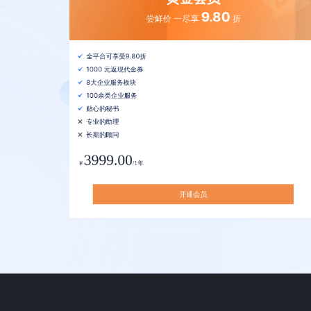
9.80
尝鲜价 一尽享
折
全平台可享受9.80折
1000 元返现代金券
8大企业服务板块
100余类企业服务
贴心的秘书
专业的助理
长期的顾问
3999.00
￥
/1年
开通会员