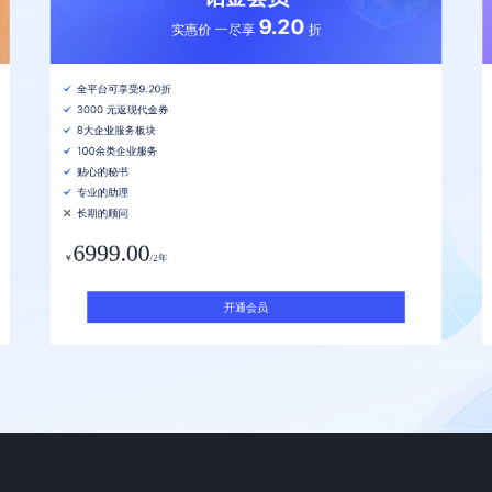
9.20
实惠价 一尽享
折
全平台可享受9.20折
3000 元返现代金券
8大企业服务板块
100余类企业服务
贴心的秘书
专业的助理
长期的顾问
6999.00
￥
/2年
开通会员