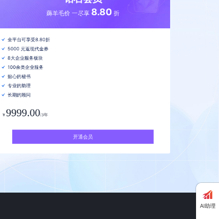
8.80
薅羊毛价 一尽享
折
全平台可享受8.80折
5000 元返现代金券
8大企业服务板块
100余类企业服务
贴心的秘书
专业的助理
长期的顾问
9999.00
￥
/3年
开通会员
AI助理