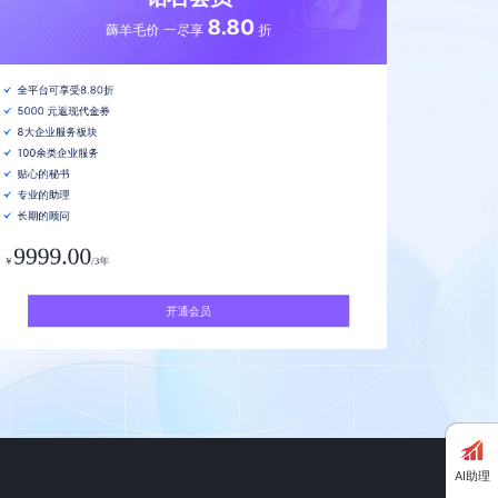
8.80
薅羊毛价 一尽享
折
全平台可享受8.80折
5000 元返现代金券
8大企业服务板块
100余类企业服务
贴心的秘书
专业的助理
长期的顾问
9999.00
￥
/3年
开通会员
AI助理