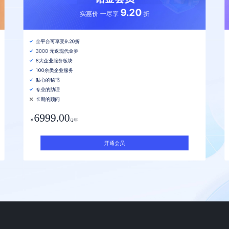
9.20
实惠价 一尽享
折
全平台可享受9.20折
3000 元返现代金券
8大企业服务板块
100余类企业服务
贴心的秘书
专业的助理
长期的顾问
6999.00
￥
/2年
开通会员