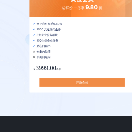
9.80
尝鲜价 一尽享
折
全平台可享受9.80折
1000 元返现代金券
8大企业服务板块
100余类企业服务
贴心的秘书
专业的助理
长期的顾问
3999.00
￥
/1年
开通会员